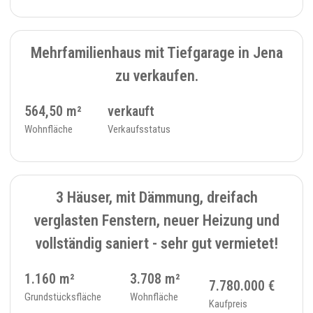
VERKAUFT
3
MEHRFAMILIENHAUS - 121
Mehrfamilienhaus mit Tiefgarage in Jena
zu verkaufen.
564,50 m²
verkauft
Wohnfläche
Verkaufsstatus
4
MEHRFAMILIENHAUS - 392
3 Häuser, mit Dämmung, dreifach
verglasten Fenstern, neuer Heizung und
vollständig saniert - sehr gut vermietet!
1.160 m²
3.708 m²
7.780.000 €
Grundstücksfläche
Wohnfläche
Kaufpreis