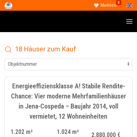
0
Sprac
Merkliste
18 Häuser zum Kauf
11
MEHRFAMILIENHAUS - 406
Energieeffiziensklasse A! Stabile Rendite-
Chance: Vier moderne Mehrfamilienhäuser
in Jena-Cospeda – Baujahr 2014, voll
vermietet, 12 Wohneinheiten
1.202 m²
1.024 m²
2.880.000 €