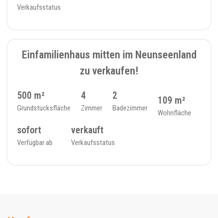
Verkaufsstatus
VERKAUFT
8
EINFAMILIENHAUS - 22
Einfamilienhaus mitten im Neunseenland
zu verkaufen!
500 m²
4
2
109 m²
Grundstücksfläche
Zimmer
Badezimmer
Wohnfläche
sofort
verkauft
Verfügbar ab
Verkaufsstatus