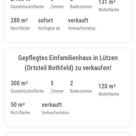
131 m²
Grundstücksfläche
Zimmer
Badezimmer
Wohnfläche
280 m²
sofort
verkauft
Nutzfläche
Verfügbar ab
Verkaufsstatus
VERKAUFT
9
EINFAMILIENHAUS - 48
Gepflegtes Einfamilienhaus in Lützen
(Ortsteil Bothfeld) zu verkaufen!
300 m²
5
2
120 m²
Grundstücksfläche
Zimmer
Badezimmer
Wohnfläche
50 m²
verkauft
Nutzfläche
Verkaufsstatus
VERKAUFT
10
EINFAMILIENHAUS - 111