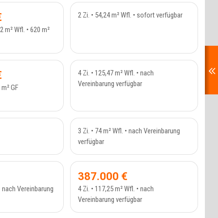
VIERT
VERMIETET
€
2 Zi. • 54,24 m² Wfl. • sofort verfügbar
12 m² Wfl. • 620 m²
VERKAUFT
AMILIENHAUS - 392
ETAGENWOHNUNG - 234_28
€
4 Zi. • 125,47 m² Wfl. • nach
Vereinbarung verfügbar
0 m² GF
AUFT
VERKAUFT
ADENLOKAL - 276_7
ETAGENWOHNUNG - 389
3 Zi. • 74 m² Wfl. • nach Vereinbarung
verfügbar
AUFT
VERKAUFT
WOHNUNG - 234_25
ETAGENWOHNUNG - 234_26
387.000 €
 • nach Vereinbarung
4 Zi. • 117,25 m² Wfl. • nach
Vereinbarung verfügbar