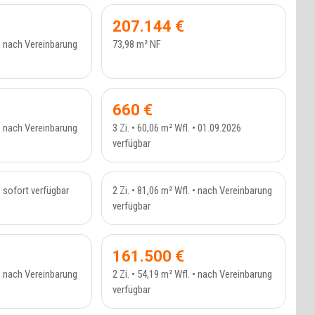
207.144 €
 • nach Vereinbarung
73,98 m² NF
VIERT
RESERVIERT
NWOHNUNG - 410_2
ETAGENWOHNUNG - 409
660 €
 • nach Vereinbarung
3 Zi. • 60,06 m² Wfl. • 01.09.2026
verfügbar
AUFT
VERKAUFT
MAISONETTE - 403
ETAGENWOHNUNG - 234_32
 • sofort verfügbar
2 Zi. • 81,06 m² Wfl. • nach Vereinbarung
verfügbar
AUFT
VERKAUFT
WOHNUNG - 234_31
ETAGENWOHNUNG - 234_33
161.500 €
 • nach Vereinbarung
2 Zi. • 54,19 m² Wfl. • nach Vereinbarung
verfügbar
AMILIENHAUS - 400
ETAGENWOHNUNG - 399