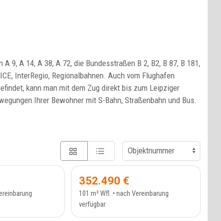
 9, A 14, A 38, A 72, die Bundesstraßen B 2, B2, B 87, B 181,
 ICE, InterRegio, Regionalbahnen. Auch vom Flughafen
befindet, kann man mit dem Zug direkt bis zum Leipziger
Bewegungen Ihrer Bewohner mit S-Bahn, Straßenbahn und Bus.
NWOHNUNG - 412_3
ETAGENWOHNUNG - 412_2
352.490 €
Vereinbarung
101 m² Wfl. • nach Vereinbarung
verfügbar
NWOHNUNG - 410_4
LADENLOKAL - 410_3