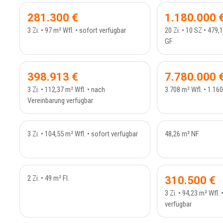
RESER
281.300 €
1.180.000 
3 Zi. • 97 m² Wfl. • sofort verfügbar
20 Zi. • 10 SZ • 479,
GF
VERKAUFT
DACHGESCHOSS - 234_29
MEHRF
398.913 €
7.780.000 
3 Zi. • 112,37 m² Wfl. • nach
3.708 m² Wfl. • 1.16
Vereinbarung verfügbar
VERKAUFT
VERK
ETAGENWOHNUNG - 234_27
L
3 Zi. • 104,55 m² Wfl. • sofort verfügbar
48,26 m² NF
VERKAUFT
VERK
BÜROFLÄCHE - 181
ETAGEN
2 Zi. • 49 m² Fl.
310.500 €
3 Zi. • 94,23 m² Wfl.
verfügbar