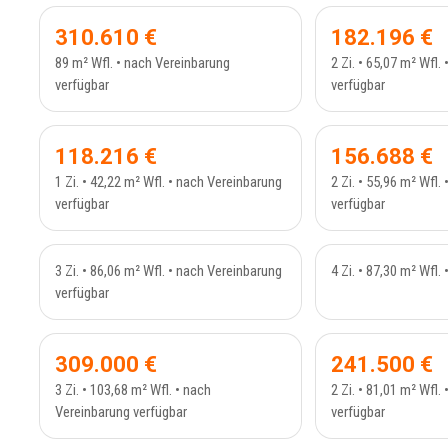
310.610 €
182.196 €
89 m² Wfl. • nach Vereinbarung
2 Zi. • 65,07 m² Wfl.
verfügbar
verfügbar
RESER
ETAGENWOHNUNG - 410_1
ETAGE
118.216 €
156.688 €
1 Zi. • 42,22 m² Wfl. • nach Vereinbarung
2 Zi. • 55,96 m² Wfl.
verfügbar
verfügbar
VERKAUFT
VERK
ETAGENWOHNUNG - 276_8
3 Zi. • 86,06 m² Wfl. • nach Vereinbarung
4 Zi. • 87,30 m² Wfl.
verfügbar
VERKAUFT
VERK
ERDGESCHOSS - 234_30
ETAGEN
309.000 €
241.500 €
3 Zi. • 103,68 m² Wfl. • nach
2 Zi. • 81,01 m² Wfl.
Vereinbarung verfügbar
verfügbar
MAISONETTE - 401
MEHRF