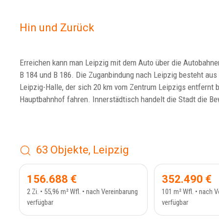
Hin und Zurück
Erreichen kann man Leipzig mit dem Auto über die Autobahnen A
B 184 und B 186. Die Zuganbindung nach Leipzig besteht aus
Leipzig-Halle, der sich 20 km vom Zentrum Leipzigs entfernt 
Hauptbahnhof fahren. Innerstädtisch handelt die Stadt die 
63 Objekte, Leipzig
ETAGENWOHNUNG - 410_5
ETAGE
156.688 €
352.490 €
2 Zi. • 55,96 m² Wfl. • nach Vereinbarung
101 m² Wfl. • nach 
verfügbar
verfügbar
ERDGESCHOSS - 412_1
ETAGE