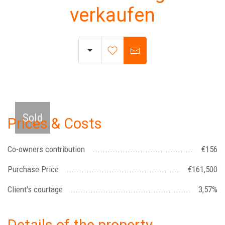
verkaufen
Wohnzimmer
Sold
Prices & Costs
Co-owners contribution
€156
Purchase Price
€161,500
Client's courtage
3,57%
Details of the property